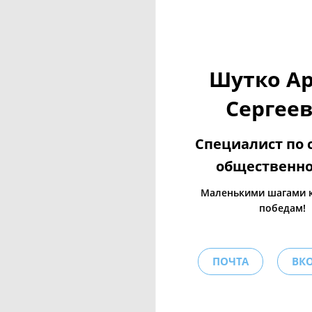
Шутко А
Сергее
Специалист по 
общественн
Маленькими шагами 
победам!
ПОЧТА
ВКО